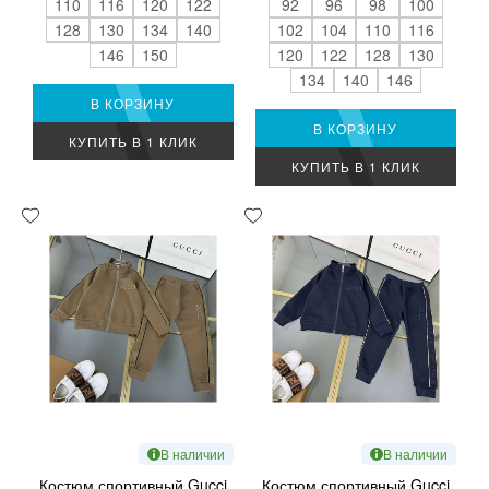
110
116
120
122
92
96
98
100
128
130
134
140
102
104
110
116
146
150
120
122
128
130
134
140
146
В КОРЗИНУ
В КОРЗИНУ
КУПИТЬ В 1 КЛИК
КУПИТЬ В 1 КЛИК
В наличии
В наличии
Костюм спортивный Gucci
Костюм спортивный Gucci