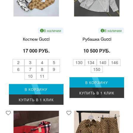
В наличии
В наличии
Костюм Gucci
Рубашка Gucci
17 000 РУБ.
10 500 РУБ.
2
3
4
5
130
134
140
146
6
7
8
9
150
10
11
В КОРЗИНУ
В КОРЗИНУ
КУПИТЬ В 1 КЛИК
КУПИТЬ В 1 КЛИК