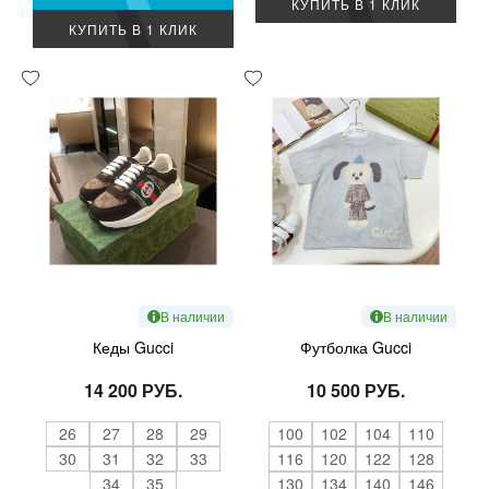
КУПИТЬ В 1 КЛИК
КУПИТЬ В 1 КЛИК
В наличии
В наличии
Кеды Gucci
Футболка Gucci
14 200 РУБ.
10 500 РУБ.
26
27
28
29
100
102
104
110
30
31
32
33
116
120
122
128
34
35
130
134
140
146