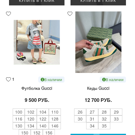
КУПИТЬ В 1 КЛИК
КУПИТЬ В 1 КЛИК
1
В наличии
В наличии
Футболка Gucci
Кеды Gucci
9 500 РУБ.
12 700 РУБ.
100
102
104
110
26
27
28
29
116
120
122
128
30
31
32
33
130
134
140
146
34
35
150
152
156