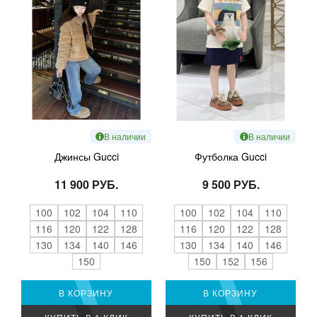
В наличии
В наличии
Джинсы Gucci
Футболка Gucci
11 900 РУБ.
9 500 РУБ.
100
102
104
110
100
102
104
110
116
120
122
128
116
120
122
128
130
134
140
146
130
134
140
146
150
150
152
156
В КОРЗИНУ
В КОРЗИНУ