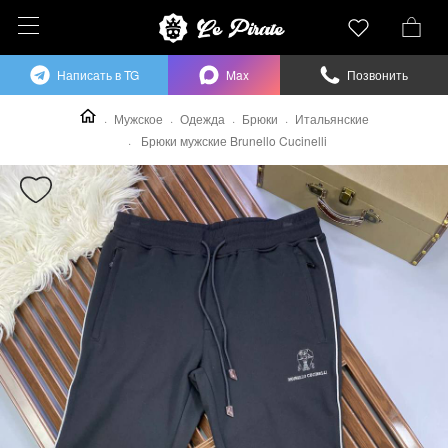
Написать в TG
Max
Позвонить
Мужское
Одежда
Брюки
Итальянские
Брюки мужские Brunello Cucinelli