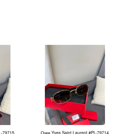
L-79715
Очки Yves Saint Laurent #PL-79714