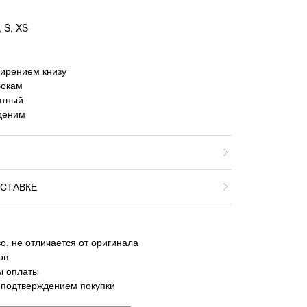
 S, XS
ширением книзу
бокам
нтный
деним
СТАВКЕ
о, не отличается от оригинала
ов
ы оплаты
 подтверждением покупки