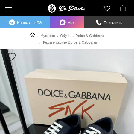
Написать в TG
Max
Позвонить
Мужское
Обувь
Dolce & Gabbana
Кеды мужские Dolce & Gabbana