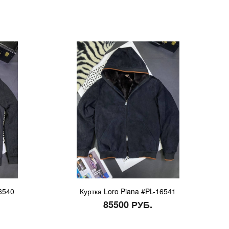
16540
Куртка Loro Piana #PL-16541
85500 РУБ.