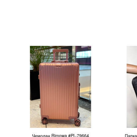
Чемодан Rimowa #PL-79664
Папка