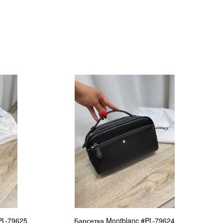
PL-79625
Барсетка Montblanc #PL-79624