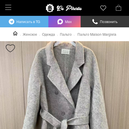
Написать в TG
Max
Позвонить
Женское
Одежда
Пальто
Пальто Maison Margiela