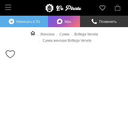
Написать в TG
Max
Позвонить
Женское
Сумки
Bottega Veneta
Сумка женская Bottega Veneta