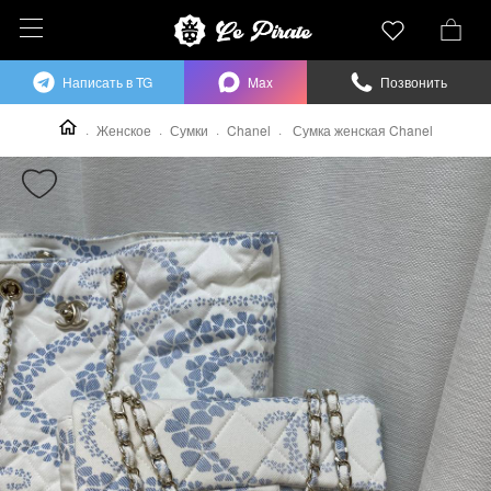
Написать в TG
Max
Позвонить
Женское
Сумки
Chanel
Сумка женская Chanel