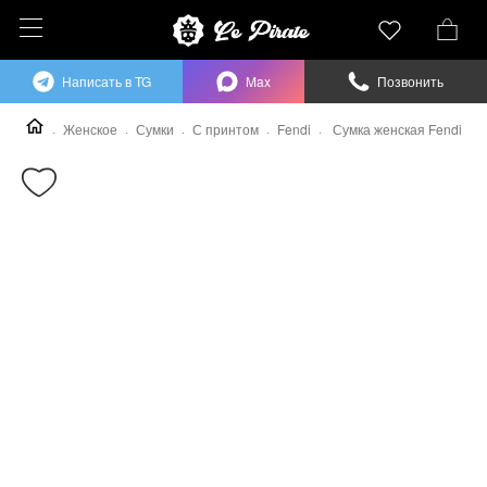
Написать в TG
Max
Позвонить
Женское
Сумки
С принтом
Fendi
Сумка женская Fendi