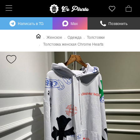
Написать в TG
Max
Позвонить
Женское
Одежда
Толстовки
Толстовка женская Chrome Hearts