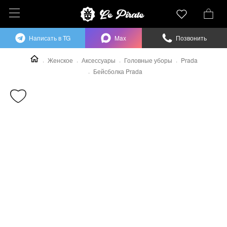
Написать в TG
Max
Позвонить
Женское
Аксессуары
Головные уборы
Prada
Бейсболка Prada