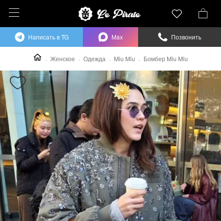
Написать в TG
Max
Позвонить
Женское
Одежда
Miu Miu
Бомбер Miu Miu