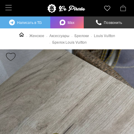
Написать в TG
Max
Позвонить
Женское
Аксессуары
Брелоки
Louis Vuitton
Брелок Louis Vuitton