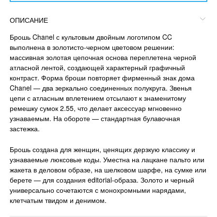
ОПИСАНИЕ
Брошь Chanel с культовым двойным логотипом CC
выполнена в золотисто-черном цветовом решении:
массивная золотая цепочная основа переплетена черной
атласной лентой, создающей характерный графичный
контраст. Форма броши повторяет фирменный знак дома
Chanel — два зеркально соединенных полукруга. Звенья
цепи с атласным вплетением отсылают к знаменитому
ремешку сумок 2.55, что делает аксессуар мгновенно
узнаваемым. На обороте — стандартная булавочная
застежка.
Брошь создана для женщин, ценящих дерзкую классику и
узнаваемые люксовые коды. Уместна на лацкане пальто или
жакета в деловом образе, на шелковом шарфе, на сумке или
берете — для создания editorial-образа. Золото и черный
универсально сочетаются с монохромными нарядами,
клетчатым твидом и денимом.