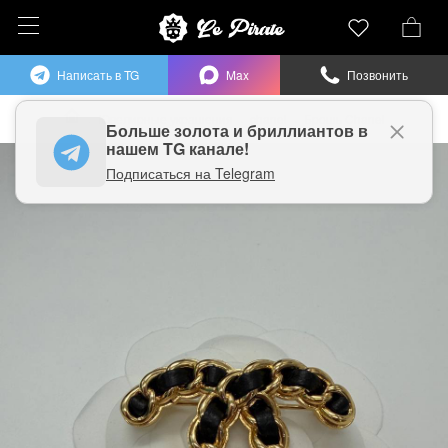
Написать в TG
Max
Позвонить
Ювелирные украшения
chanel
Брошь Chanel
Больше
золота и бриллиантов в
нашем TG канале!
Подписаться на Telegram