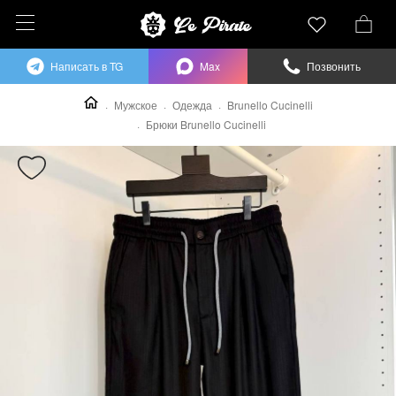
Написать в TG
Max
Позвонить
Мужское
Одежда
Brunello Cucinelli
Брюки Brunello Cucinelli