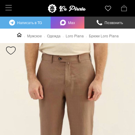
Написать в TG
Max
Позвонить
Мужское
Одежда
Loro Piana
Брюки Loro Piana