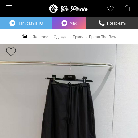
Написать в TG
Max
Позвонить
Женское
Одежда
Брюки
Брюки The Row