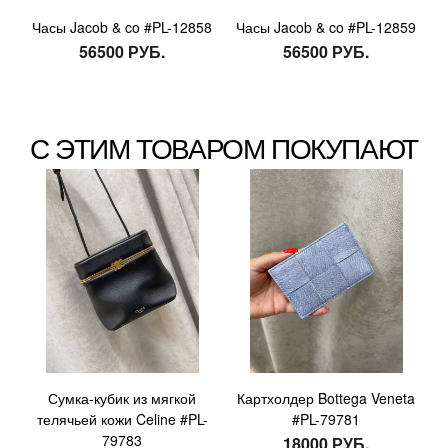
Часы Jacob & co #PL-12858
Часы Jacob & co #PL-12859
56500 РУБ.
56500 РУБ.
С ЭТИМ ТОВАРОМ ПОКУПАЮТ
Сумка-кубик из мягкой
Картхолдер Bottega Veneta
телячьей кожи Celine #PL-
#PL-79781
79783
18000 РУБ.