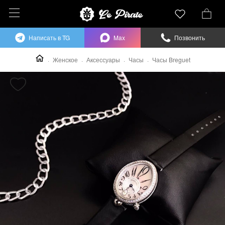
Написать в TG
Max
Позвонить
Женское
Аксессуары
Часы
Часы Breguet