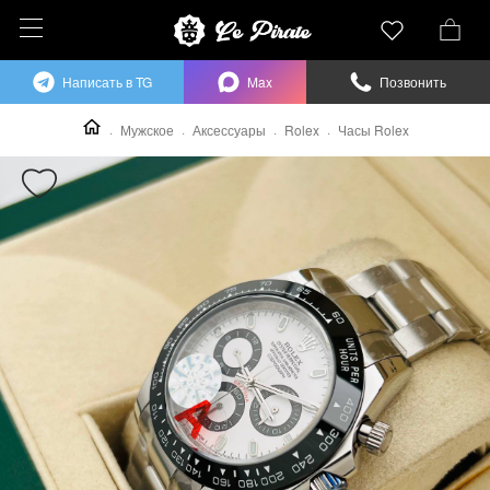
Написать в TG
Max
Позвонить
Мужское
Аксессуары
Rolex
Часы Rolex