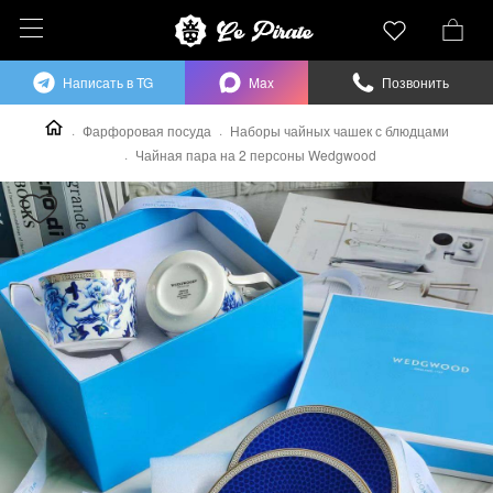
Написать в TG
Max
Позвонить
Фарфоровая посуда
Наборы чайных чашек с блюдцами
Чайная пара на 2 персоны Wedgwood