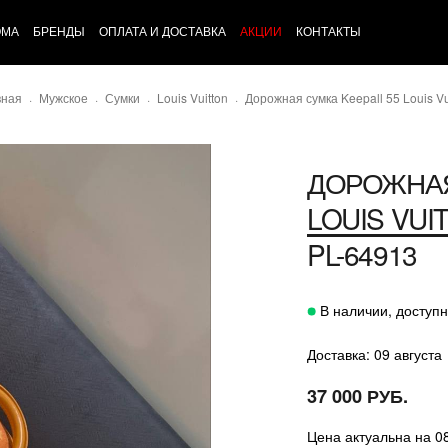
ОМА
БРЕНДЫ
ОПЛАТА И ДОСТАВКА
АКЦИИ
КОНТАКТЫ
вная
Мужское
Сумки
Louis Vuitton
Дорожная сумка Keepall 55 Louis Vu
ДОРОЖНАЯ
LOUIS VUI
PL-64913
В наличии, доступн
Доставка: 09 августа
37 000 РУБ.
Цена актуальна на 0