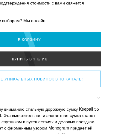
подтверждения стоимости с вами свяжется
с выбором? Мы онлайн
В КОРЗИНУ
КУПИТЬ В 1 КЛИК
Е УНИКАЛЬНЫХ НОВИНОК
В TG КАНАЛЕ!
у вниманию стильную дорожную сумку Keepall 55
13. Эта вместительная и элегантная сумка станет
путником в путешествиях и деловых поездках.
ет с фирменным узором Monogram придает ей
 делает ее легко узнаваемой. Отделка из