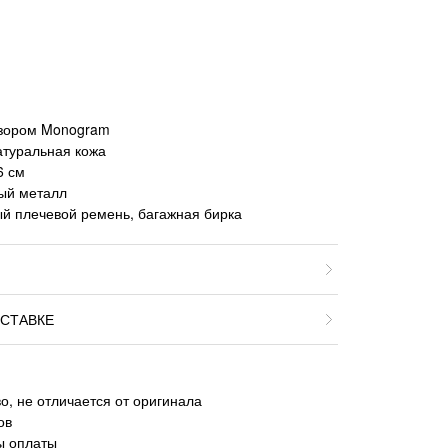
узором Monogram
атуральная кожа
6 см
тый металл
й плечевой ремень, багажная бирка
СТАВКЕ
о, не отличается от оригинала
ов
ы оплаты