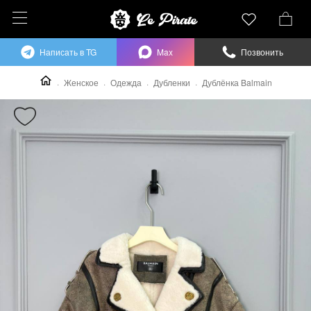
Написать в TG
Max
Позвонить
Женское
Одежда
Дубленки
Дублёнка Balmain