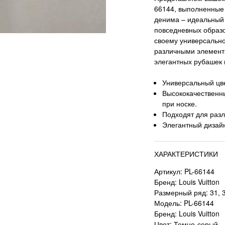
66144, выполненные 
денима – идеальный 
повседневных образо
своему универсально
различными элемента
элегантных рубашек 
Универсальный цве
Высококачественн
при носке.
Подходят для разл
Элегантный дизай
ХАРАКТЕРИСТИКИ
Артикул: PL-66144
Бренд: Louis Vuitton
Размерный ряд: 31, 32
Модель: PL-66144
Бренд: Louis Vuitton
Цвет: Темно-серый