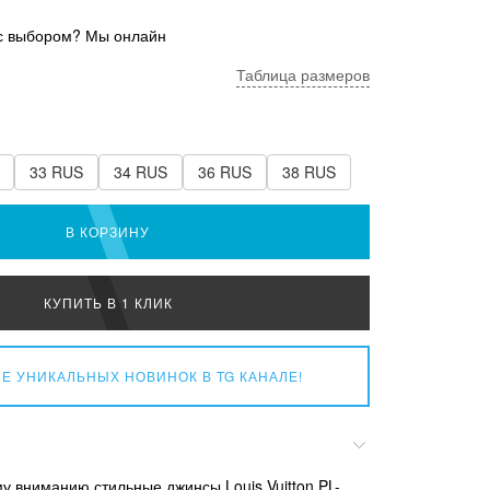
с выбором? Мы онлайн
Таблица размеров
33 RUS
34 RUS
36 RUS
38 RUS
В КОРЗИНУ
КУПИТЬ В 1 КЛИК
Е УНИКАЛЬНЫХ НОВИНОК
В TG КАНАЛЕ!
 вниманию стильные джинсы Louis Vuitton PL-