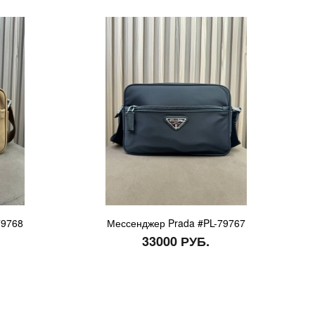
79768
Мессенджер Prada #PL-79767
33000 РУБ.