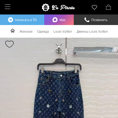
Написать в TG
Max
Позвонить
Женское
Одежда
Louis Vuitton
Джинсы Louis Vuitton