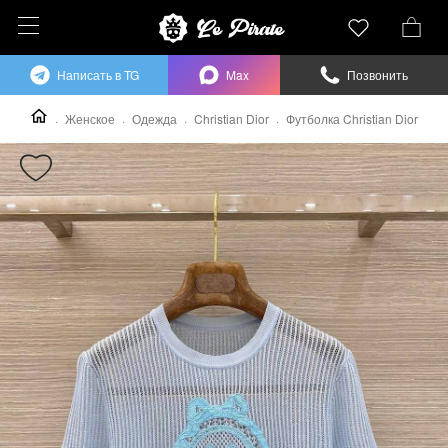
Написать в TG
Max
Позвонить
Женское
Одежда
Christian Dior
Футболка Christian Dior