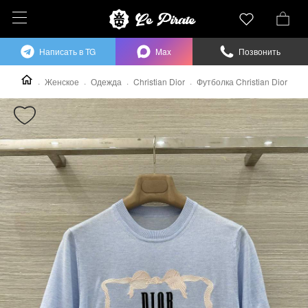
Написать в TG
Max
Позвонить
Женское
Одежда
Christian Dior
Футболка Christian Dior