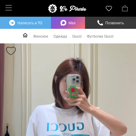
Написать в TG
Max
Позвонить
Женское
Одежда
Gucci
Футболка Gucci