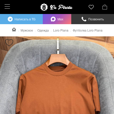
Написать в TG
Max
Позвонить
Мужское
Одежда
Loro Piana
Футболка Loro Piana