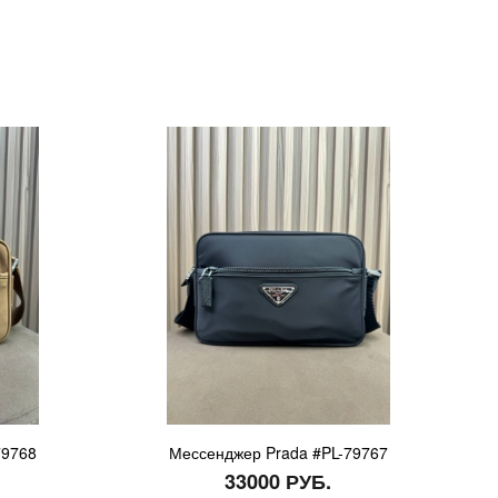
79768
Мессенджер Prada #PL-79767
33000 РУБ.