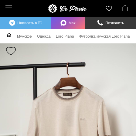
Написать в TG
Max
Позвонить
Мужское
Одежда
Loro Piana
Футболка мужская Loro Piana