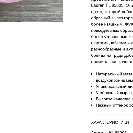
Lauren PL-65005. Эт
цвете, который добав
образный вырез горл
более изящным. Фут
повседневных образов
более утонченные ко
шортами, юбками и д
разнообразные и акт
бренда на груди доб
премиальное качеств
Натуральный мате
воздухопроницаем
Универсальный диз
V-образный вырез
Высокое качество 
Нежный оттенок ос
ХАРАКТЕРИСТИКИ
Артикул: PL-65005