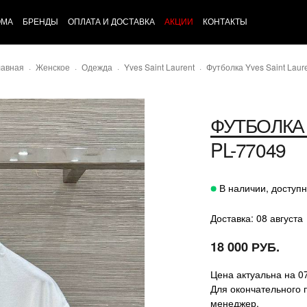
ОМА
БРЕНДЫ
ОПЛАТА И ДОСТАВКА
АКЦИИ
КОНТАКТЫ
лавная
Женское
Одежда
Yves Saint Laurent
Футболка Yves Saint Laur
ФУТБОЛКА
PL-77049
В наличии, доступн
Доставка: 08 августа
18 000 РУБ.
Цена актуальна на 0
Для окончательного 
менеджер.