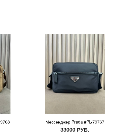
79768
Мессенджер Prada #PL-79767
33000 РУБ.