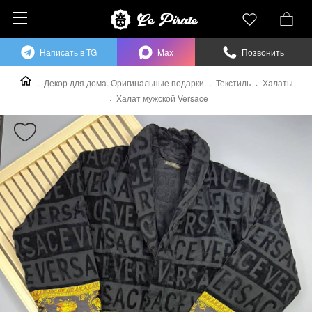
Написать в TG
Max
Позвонить
Декор для дома. Оригинальные подарки
Текстиль
Халаты
Халат мужской Versace