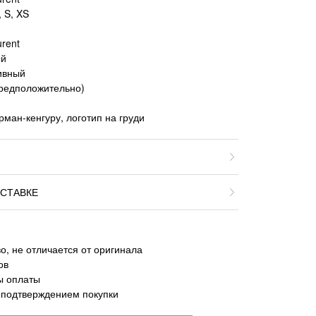
 S, XS
urent
ый
тивный
предположительно)
рман-кенгуру, логотип на груди
СТАВКЕ
о, не отличается от оригинала
ов
ы оплаты
 подтверждением покупки