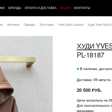
ОМА
БРЕНДЫ
ОПЛАТА И ДОСТАВКА
АКЦИИ
КОНТАКТЫ
ая
Женское
Одежда
Толстовки
Yves Saint Laurent
Худи Yves Saint 
ХУДИ
YVES
PL-18187
В наличии, доступн
Доставка: 09 августа
20 500 РУБ.
Цена актуальна на 0
Для окончательного 
менеджер.