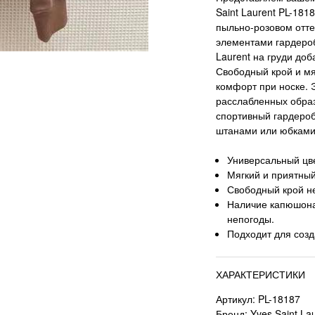
Saint Laurent PL-18
пыльно-розовом отте
элементами гардероб
Laurent на груди до
Свободный крой и м
комфорт при носке. 
расслабленных образо
спортивный гардероб
штанами или юбками 
Универсальный цве
Мягкий и приятный
Свободный крой н
Наличие капюшона
непогоды.
Подходит для созд
ХАРАКТЕРИСТИКИ
Артикул: PL-18187
Бренд: Yves Saint La