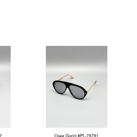
2
Очки Gucci #PL-79791