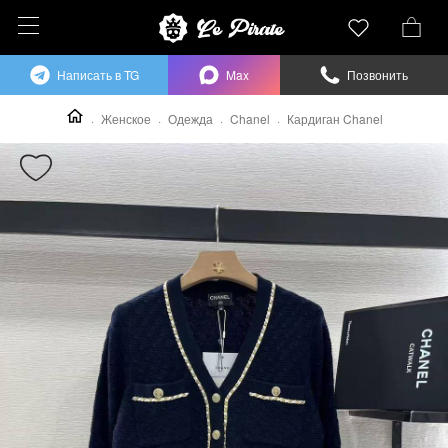
Написать в TG
Max
Позвонить
Женское
Одежда
Chanel
Кардиган Chanel