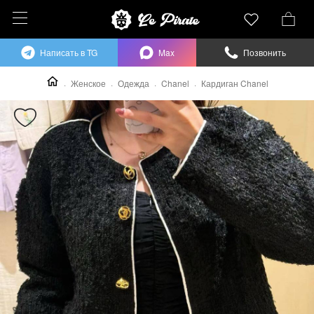
Написать в TG
Max
Позвонить
Женское
Одежда
Chanel
Кардиган Chanel