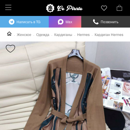
Написать в TG
Max
Позвонить
Женское
Одежда
Кардиганы
Hermes
Кардиган Hermes