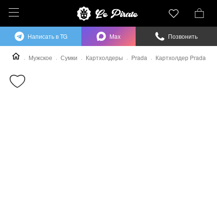
Написать в TG
Max
Позвонить
Мужское
Сумки
Картхолдеры
Prada
Картхолдер Prada