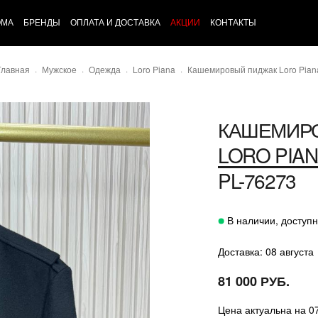
ОМА
БРЕНДЫ
ОПЛАТА И ДОСТАВКА
АКЦИИ
КОНТАКТЫ
Главная
Мужское
Одежда
Loro Piana
Кашемировый пиджак Loro Pian
КАШЕМИР
LORO PIA
PL-76273
В наличии, доступн
Доставка: 08 августа
81 000 РУБ.
Цена актуальна на 0