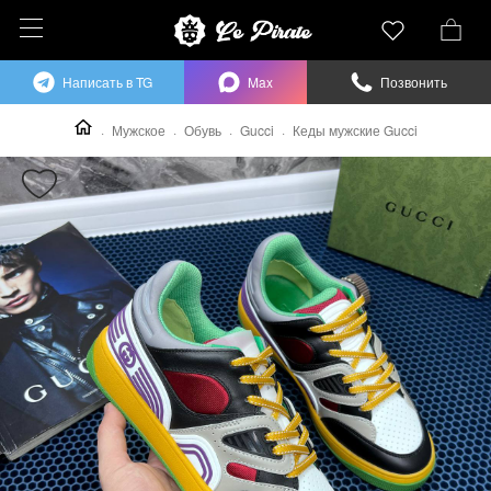
Написать в TG
Max
Позвонить
Мужское
Обувь
Gucci
Кеды мужские Gucci