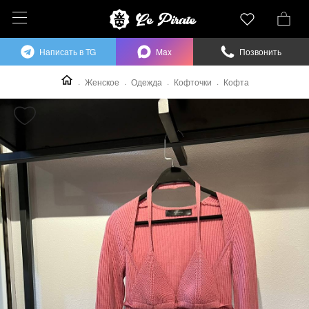
Написать в TG
Max
Позвонить
Женское
Одежда
Кофточки
Кофта