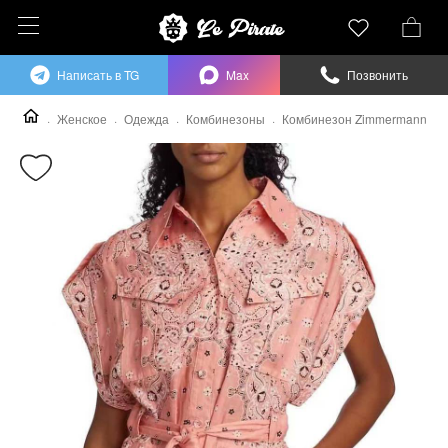
Написать в TG
Max
Позвонить
Женское
Одежда
Комбинезоны
Комбинезон Zimmermann