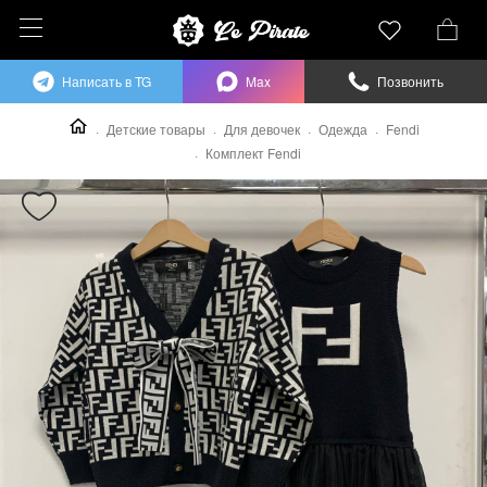
Написать в TG
Max
Позвонить
Детские товары
Для девочек
Одежда
Fendi
Комплект Fendi