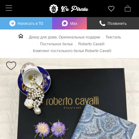
Написать в TG
Max
Позвонить
Декор для дома. Оригинальные подарки
Текстиль
Постельное белье
Roberto Cavalli
Комплект постельного белья Roberto Cavalli