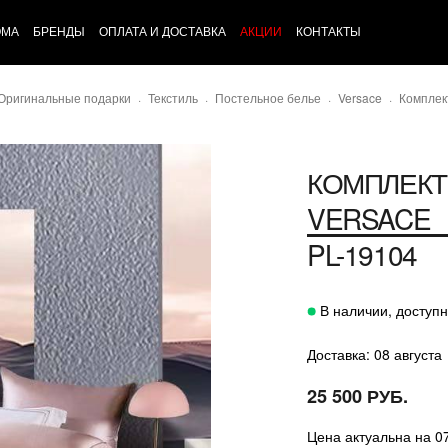
ОМА
БРЕНДЫ
ОПЛАТА И ДОСТАВКА
АКЦИИ
КОНТАКТЫ
 Оригинальные подарки
Текстиль
Постельное белье
Versace
Комплек
КОМПЛЕКТ
VERSACE
PL-19104
В наличии, доступн
Доставка: 08 августа
25 500 РУБ.
Цена актуальна на 0