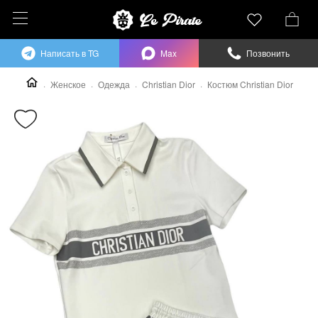
Написать в TG
Max
Позвонить
Женское
Одежда
Christian Dior
Костюм Christian Dior