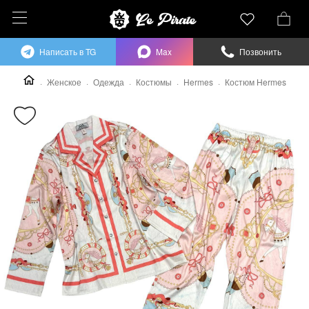
Написать в TG
Max
Позвонить
Женское
Одежда
Костюмы
Hermes
Костюм Hermes