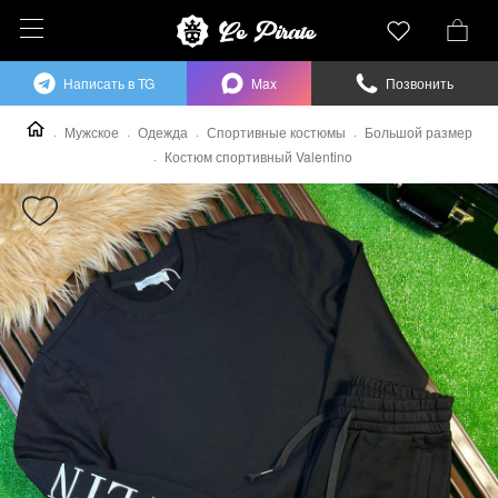
Написать в TG
Max
Позвонить
Мужское
Одежда
Спортивные костюмы
Большой размер
Костюм спортивный Valentino