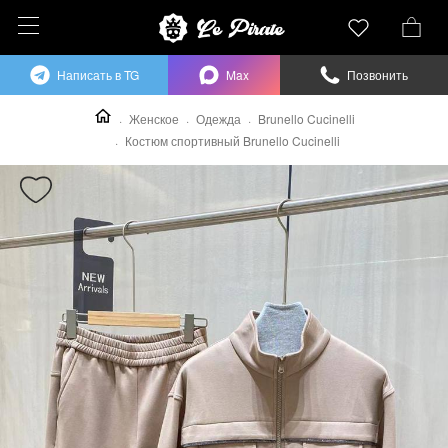
Написать в TG
Max
Позвонить
Женское
Одежда
Brunello Cucinelli
Костюм спортивный Brunello Cucinelli